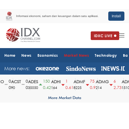
Install
Informasi ekonomi, saham dan keuangan dalam satu aplikasi.
Home
News
Economics
Market News
Technology
Ba
More news:
0
0
150
1
75
6
O
ACST
ADES
ADHI
ADMF
ADMG
ADM
0
0
0.42
0.61
0.9
2.73
90
35550
164
8225
214
1510
More Market Data