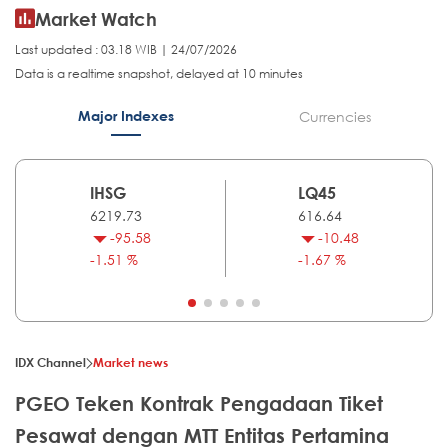
Market Watch
Last updated : 03.18 WIB | 24/07/2026
Data is a realtime snapshot, delayed at 10 minutes
Major Indexes
Currencies
IHSG
LQ45
6219.73
616.64
-95.58
-10.48
-1.51 %
-1.67 %
IDX Channel
Market news
PGEO Teken Kontrak Pengadaan Tiket
Pesawat dengan MTT Entitas Pertamina