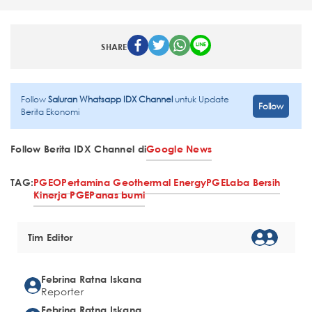
SHARE
Follow
Saluran Whatsapp IDX Channel
untuk Update
Follow
Berita Ekonomi
Follow Berita IDX Channel di
Google News
TAG:
PGEO
Pertamina Geothermal Energy
PGE
Laba Bersih
Kinerja PGE
Panas bumi
Tim Editor
Febrina Ratna Iskana
Reporter
Febrina Ratna Iskana