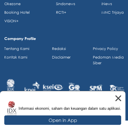
Okezone
Sindonews
iNews
Booking Hotel
RCTI+
MNC Trijaya
VISION+
Company Profile
Tentang Kami
Redaksi
Privacy Policy
Kontak Kami
Disclaimer
Pedoman Media
Siber
Informasi ekonomi, saham dan keuangan dalam satu aplikasi.
© 2026 IDX Channel. All Rights Reserved.
Open in App