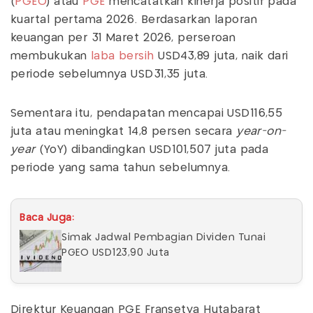
(
PGEO
) atau
PGE
mencatatkan kinerja positif pada
kuartal pertama 2026. Berdasarkan laporan
keuangan per 31 Maret 2026, perseroan
membukukan
laba bersih
USD43,89 juta, naik dari
periode sebelumnya USD31,35 juta.
Sementara itu, pendapatan mencapai USD116,55
juta atau meningkat 14,8 persen secara
year-on-
year
(YoY) dibandingkan USD101,507 juta pada
periode yang sama tahun sebelumnya.
Baca Juga:
Simak Jadwal Pembagian Dividen Tunai
PGEO USD123,90 Juta
Direktur Keuangan PGE Fransetya Hutabarat