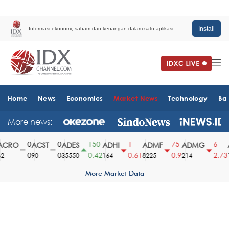
Install
Informasi ekonomi, saham dan keuangan dalam satu aplikasi.
Home
News
Economics
Market News
Technology
Ba
More news:
0
0
150
1
75
6
CRO
ACST
ADES
ADHI
ADMF
ADMG
A
0
0
0.42
0.61
0.9
2.73
90
35550
164
8225
214
15
More Market Data