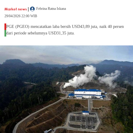
|
Market news
Febrina Ratna Iskana
29/04/2026 22:00 WIB
PGE (PGEO) mencatatkan laba bersih USD43,89 juta, naik 40 persen
dari periode sebelumnya USD31,35 juta.