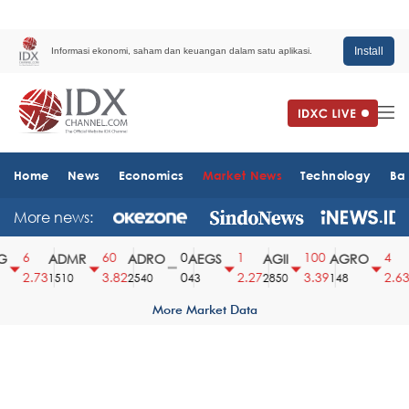
Install
Informasi ekonomi, saham dan keuangan dalam satu aplikasi.
Home
News
Economics
Market News
Technology
Ba
More news:
6
60
0
1
100
4
ADMR
ADRO
AEGS
AGII
AGRO
A
2.73
3.82
0
2.27
3.39
2.63
1510
2540
43
2850
148
6
More Market Data