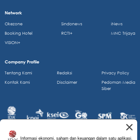
Network
Okezone
Sindonews
iNews
Booking Hotel
RCTI+
MNC Trijaya
VISION+
Company Profile
Tentang Kami
Redaksi
Privacy Policy
Kontak Kami
Disclaimer
Pedoman Media
Siber
Informasi ekonomi, saham dan keuangan dalam satu aplikasi.
© 2026 IDX Channel. All Rights Reserved.