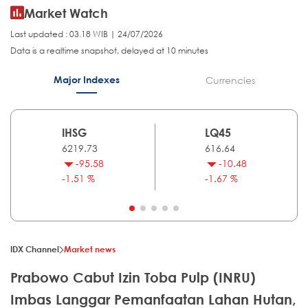
Market Watch
Last updated : 03.18 WIB | 24/07/2026
Data is a realtime snapshot, delayed at 10 minutes
Major Indexes
Currencies
IHSG
LQ45
6219.73
616.64
-95.58
-10.48
-1.51 %
-1.67 %
IDX Channel
Market news
Prabowo Cabut Izin Toba Pulp (INRU)
Imbas Langgar Pemanfaatan Lahan Hutan,