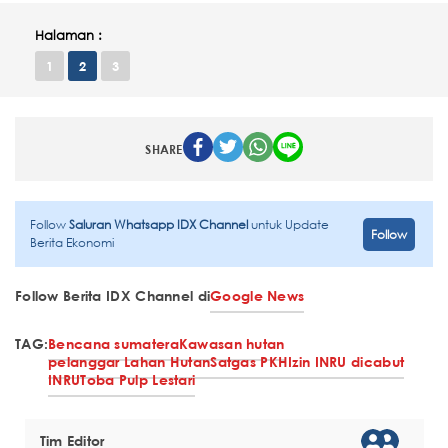
Halaman :
1
2
3
SHARE
Follow
Saluran Whatsapp IDX Channel
untuk Update
Follow
Berita Ekonomi
Follow Berita IDX Channel di
Google News
TAG:
Bencana sumatera
Kawasan hutan
pelanggar Lahan Hutan
Satgas PKH
Izin INRU dicabut
INRU
Toba Pulp Lestari
Tim Editor