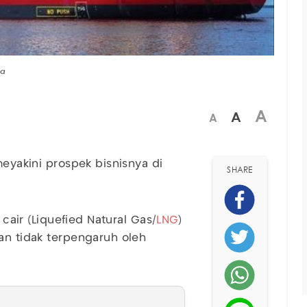
ja
A
A
A
meyakini prospek bisnisnya di
SHARE
 cair (Liquefied Natural Gas/
LNG
)
an tidak terpengaruh oleh