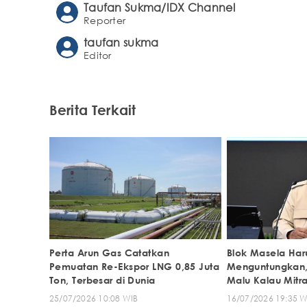
Taufan Sukma/IDX Channel
Reporter
taufan sukma
Editor
Berita Terkait
Perta Arun Gas Catatkan
Blok Masela Haru
Pemuatan Re-Ekspor LNG 0,85 Juta
Menguntungkan,
Ton, Terbesar di Dunia
Malu Kalau Mitra
25/07/2026 10:08 WIB
16/07/2026 19:35 W