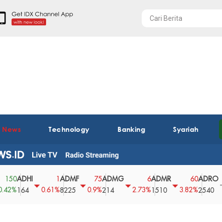
t News
Technology
Banking
Syariah
DHI
ADMF
ADMG
ADMR
ADRO
A
1
75
6
60
0
0.61%
0.9%
2.73%
3.82%
0%
64
8225
214
1510
2540
4