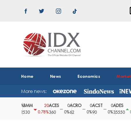
Home
News
Economics
Marke
More news:
ABMM
ACES
ACRO
ACST
ADES
A
0
20
0
0
0
150
0%
0.78%
0%
0%
0%
0.42%
2530
360
62
90
35550
1