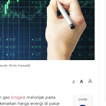
yak. (Foto: Freepik)
A
A
A
 gas (
migas
) melonjak pada
SHARE
kenaikan harga energi di pasar