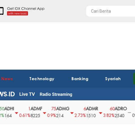
t News
Technology
Banking
Syariah
HI
ADMF
ADMG
ADMR
ADRO
AE
1
75
6
60
0
0.61%
0.9%
2.73%
3.82%
0%
4
8225
214
1510
2540
43