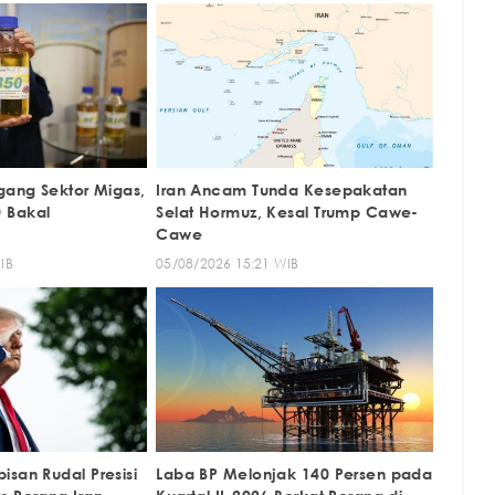
gang Sektor Migas,
Iran Ancam Tunda Kesepakatan
 Bakal
Selat Hormuz, Kesal Trump Cawe-
Cawe
IB
05/08/2026 15:21 WIB
san Rudal Presisi
Laba BP Melonjak 140 Persen pada