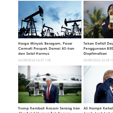
Harga Minyak Beragam, Pasar
Tekan Defisit Da
Cermati Prospek Damai AS-Iran
Penggunaan B50
dan Selat Hormuz
Dioptimalkan
06/08/2026 06:57 WIB
05/08/2026 23:35 W
Trump Kembali Ancam Serang Iran
AS Hampir Kehabi