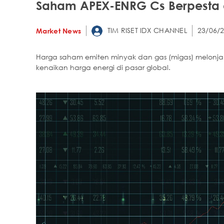
Saham APEX-ENRG Cs Berpesta 
TIM RISET IDX CHANNEL
23/06/2
Market News
Harga saham emiten minyak dan gas (migas) melonjak
kenaikan harga energi di pasar global.