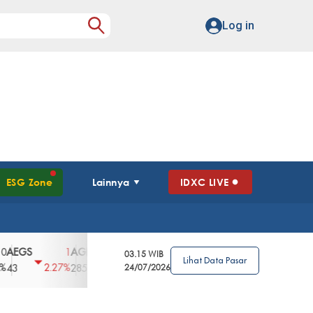
Log in
ESG Zone
Lainnya
IDXC LIVE
GS
AGII
AGRO
AGRS
AHAP
AIM
1
100
4
0
2
03.15 WIB
Lihat Data Pasar
2.27%
3.39%
2.63%
0%
2.04%
2850
148
24/07/2026
62
96
360