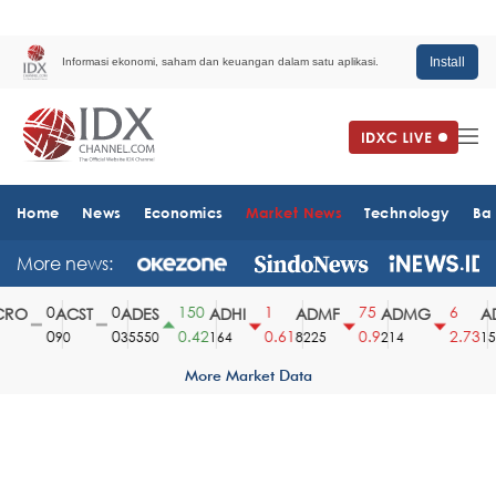
Install
Informasi ekonomi, saham dan keuangan dalam satu aplikasi.
Home
News
Economics
Market News
Technology
Ba
More news:
0
0
150
1
75
6
RO
ACST
ADES
ADHI
ADMF
ADMG
AD
0
0
0.42
0.61
0.9
2.73
90
35550
164
8225
214
151
More Market Data