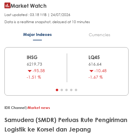
Market Watch
Last updated : 03.18 WIB | 24/07/2026
Data is a realtime snapshot, delayed at 10 minutes
Major Indexes
Currencies
IHSG
LQ45
6219.73
616.64
-95.58
-10.48
-1.51 %
-1.67 %
IDX Channel
Market news
Samudera (SMDR) Perluas Rute Pengiriman
Logistik ke Korsel dan Jepang