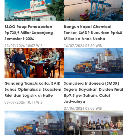
BLOG Raup Pendapatan
Bangun Kapal Chemical
Rp732,9 Miliar Sepanjang
Tanker, SMDR Kucurkan Rp460
Semester I-2026
Miliar ke Anak Usaha
23/07/2026 18:57 WIB
16/07/2026 07:30 WIB
Gandeng TransJakarta, BAIK
Samudera Indonesia (SMDR)
Bahas Optimalisasi Ekosistem
Segera Bayarkan Dividen Final
Ritel dan Logistik di Halte
Rp9,5 per Saham, Catat
Jadwalnya
03/07/2026 10:11 WIB
27/06/2026 03:03 WIB