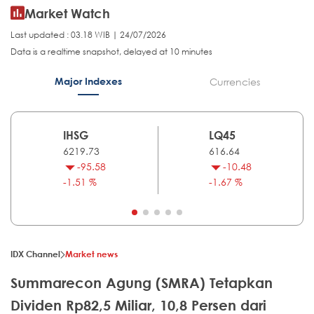
Market Watch
Last updated : 03.18 WIB | 24/07/2026
Data is a realtime snapshot, delayed at 10 minutes
Major Indexes
Currencies
IHSG
LQ45
6219.73
616.64
-95.58
-10.48
-1.51 %
-1.67 %
IDX Channel
Market news
Summarecon Agung (SMRA) Tetapkan
Dividen Rp82,5 Miliar, 10,8 Persen dari