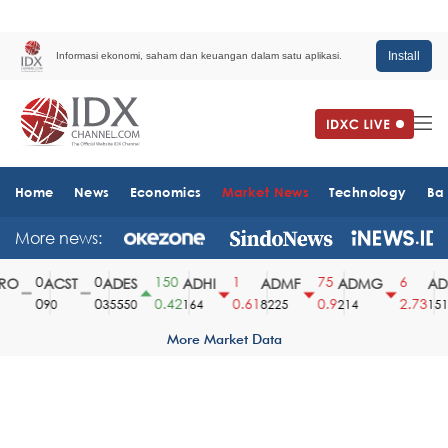
Install
Informasi ekonomi, saham dan keuangan dalam satu aplikasi.
Home
News
Economics
Market News
Technology
Ba
More news:
0
0
150
1
75
6
O
ACST
ADES
ADHI
ADMF
ADMG
ADM
0
0
0.42
0.61
0.9
2.73
90
35550
164
8225
214
1510
More Market Data