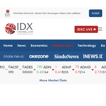
Install
Informasi ekonomi, saham dan keuangan dalam satu aplikasi.
Home
News
Economics
Market News
Technology
Ba
More news:
0
0
150
1
75
6
O
ACST
ADES
ADHI
ADMF
ADMG
ADM
0
0
0.42
0.61
0.9
2.73
90
35550
164
8225
214
1510
More Market Data