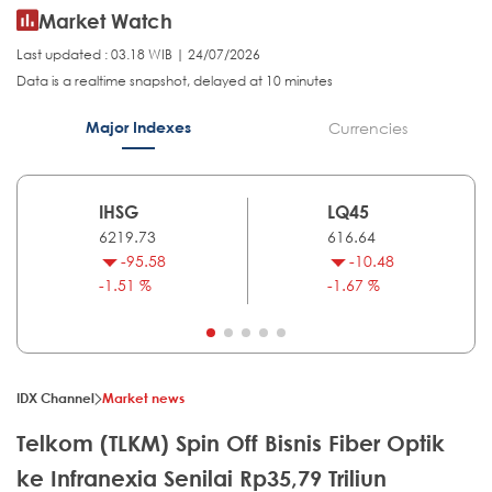
Market Watch
Last updated : 03.18 WIB | 24/07/2026
Data is a realtime snapshot, delayed at 10 minutes
Major Indexes
Currencies
IHSG
LQ45
6219.73
616.64
-95.58
-10.48
-1.51 %
-1.67 %
IDX Channel
Market news
Telkom (TLKM) Spin Off Bisnis Fiber Optik
ke Infranexia Senilai Rp35,79 Triliun