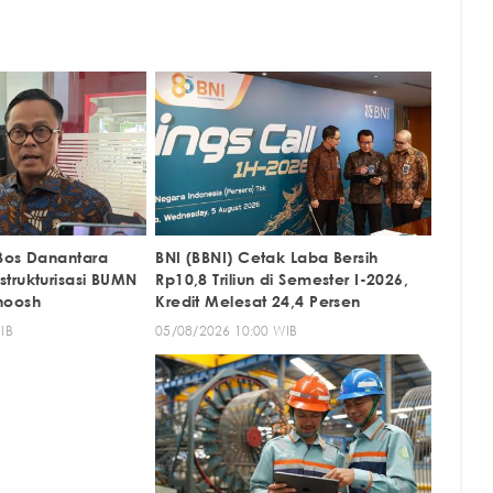
Bos Danantara
BNI (BBNI) Cetak Laba Bersih
trukturisasi BUMN
Rp10,8 Triliun di Semester I-2026,
hoosh
Kredit Melesat 24,4 Persen
IB
05/08/2026 10:00 WIB