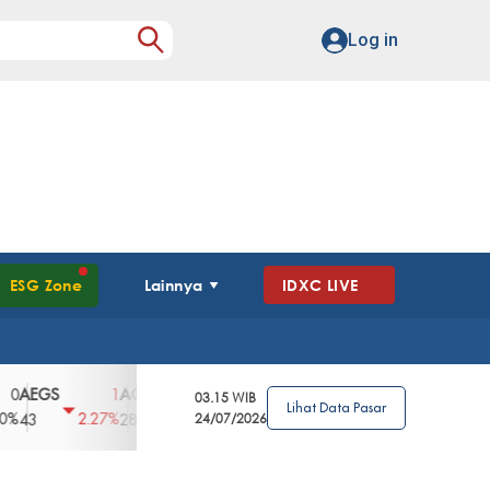
Log in
ESG Zone
Lainnya
IDXC LIVE
S
AGII
AGRO
AGRS
AHAP
AIMS
1
100
4
0
2
03.15 WIB
Lihat Data Pasar
2.27%
3.39%
2.63%
0%
2.04%
2850
148
24/07/2026
62
96
360