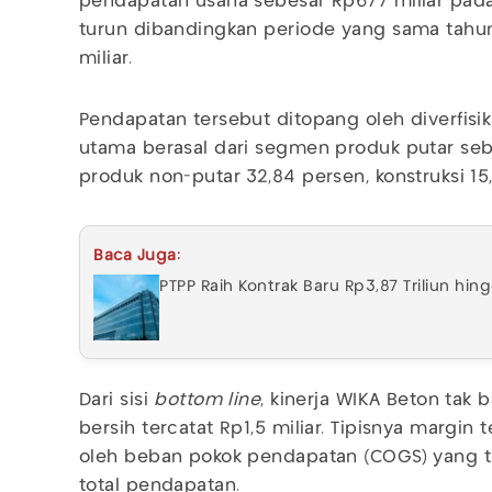
pendapatan usaha sebesar Rp677 miliar pada 
turun dibandingkan periode yang sama tah
miliar.
Pendapatan tersebut ditopang oleh diverfisika
utama berasal dari segmen produk putar sebe
produk non-putar 32,84 persen, konstruksi 15
Baca Juga:
PTPP Raih Kontrak Baru Rp3,87 Triliun hin
Dari sisi
bottom line
, kinerja WIKA Beton tak
bersih tercatat Rp1,5 miliar. Tipisnya margin
oleh beban pokok pendapatan (COGS) yang ti
total pendapatan.