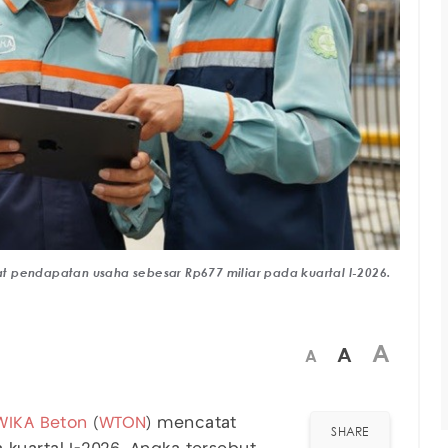
t pendapatan usaha sebesar Rp677 miliar pada kuartal I-2026.
A
A
A
WIKA Beton
(
WTON
) mencatat
SHARE