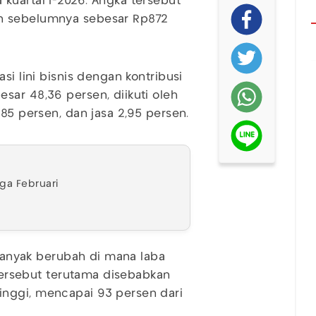
kuartal I-2026. Angka tersebut
un sebelumnya sebesar Rp872
si lini bisnis dengan kontribusi
sar 48,36 persen, diikuti oleh
,85 persen, dan jasa 2,95 persen.
gga Februari
 banyak berubah di mana laba
 tersebut terutama disebabkan
nggi, mencapai 93 persen dari