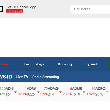
t News
Technology
Banking
Syariah
I
ADMF
ADMG
ADMR
ADRO
AEG
1
75
6
60
0
0.61%
0.9%
2.73%
3.82%
0%
8225
214
1510
2540
43