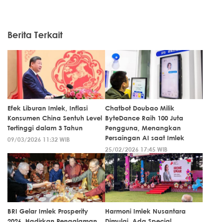
Berita Terkait
Efek Liburan Imlek, Inflasi
Chatbot Doubao Milik
Konsumen China Sentuh Level
ByteDance Raih 100 Juta
Tertinggi dalam 3 Tahun
Pengguna, Menangkan
Persaingan AI saat Imlek
09/03/2026 11:32 WIB
25/02/2026 17:45 WIB
BRI Gelar Imlek Prosperity
Harmoni Imlek Nusantara
2026, Hadirkan Pengalaman
Dimulai, Ada Special