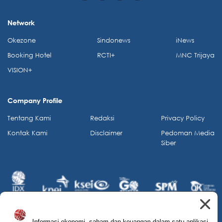
Network
Okezone
Sindonews
iNews
Booking Hotel
RCTI+
MNC Trijaya
VISION+
Company Profile
Tentang Kami
Redaksi
Privacy Policy
Kontak Kami
Disclaimer
Pedoman Media
Siber
Informasi ekonomi, saham dan keuangan dalam satu aplikasi.