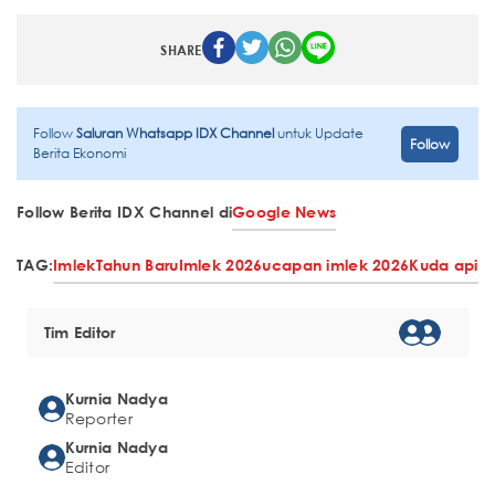
SHARE
Follow
Saluran Whatsapp IDX Channel
untuk Update
Follow
Berita Ekonomi
Follow Berita IDX Channel di
Google News
TAG:
Imlek
Tahun Baru
Imlek 2026
ucapan imlek 2026
Kuda api
Tim Editor
Kurnia Nadya
Reporter
Kurnia Nadya
Editor