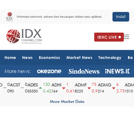
Install
Informasi ekonomi, saham dan keuangan dalam satu aplikasi.
Home
News
Economics
Market News
Technology
Ba
More news:
0
0
150
1
75
6
ACST
ADES
ADHI
ADMF
ADMG
ADMR
0
0
0.42
0.61
0.9
2.73
90
35550
164
8225
214
1510
More Market Data