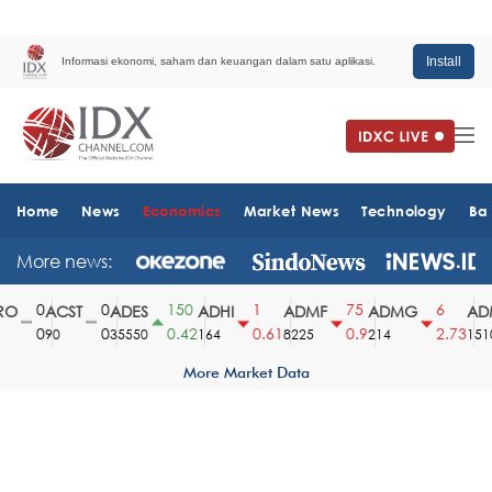
Install
Informasi ekonomi, saham dan keuangan dalam satu aplikasi.
Home
News
Economics
Market News
Technology
Ba
More news:
0
0
150
1
75
6
O
ACST
ADES
ADHI
ADMF
ADMG
ADM
0
0
0.42
0.61
0.9
2.73
90
35550
164
8225
214
1510
More Market Data