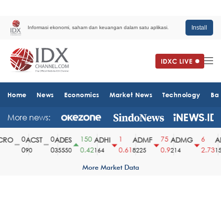
Install
Informasi ekonomi, saham dan keuangan dalam satu aplikasi.
Home
News
Economics
Market News
Technology
Ba
More news:
0
0
150
1
75
6
RO
ACST
ADES
ADHI
ADMF
ADMG
AD
0
0
0.42
0.61
0.9
2.73
90
35550
164
8225
214
151
More Market Data