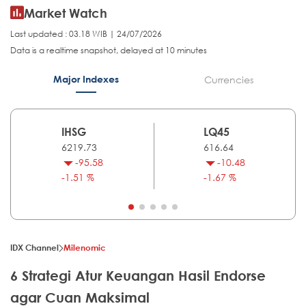
Market Watch
Last updated : 03.18 WIB | 24/07/2026
Data is a realtime snapshot, delayed at 10 minutes
Major Indexes
Currencies
IHSG
LQ45
6219.73
616.64
-95.58
-10.48
-1.51 %
-1.67 %
IDX Channel
Milenomic
6 Strategi Atur Keuangan Hasil Endorse
agar Cuan Maksimal