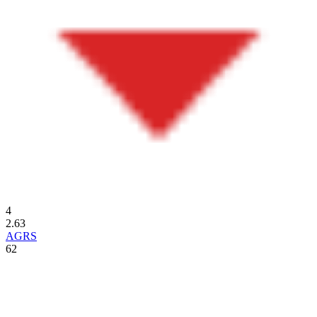
4
2.63
AGRS
62