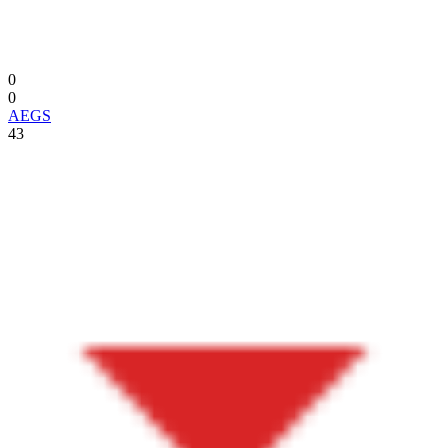
0
0
AEGS
43