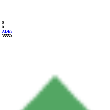
0
0
ADES
35550