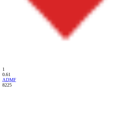
1
0.61
ADMF
8225