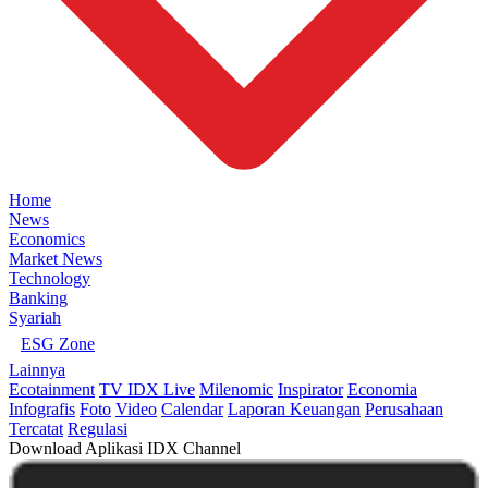
Home
News
Economics
Market News
Technology
Banking
Syariah
ESG Zone
Lainnya
Ecotainment
TV IDX Live
Milenomic
Inspirator
Economia
Infografis
Foto
Video
Calendar
Laporan Keuangan
Perusahaan
Tercatat
Regulasi
Download Aplikasi IDX Channel