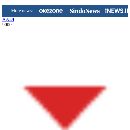
More news:
AADI
9000