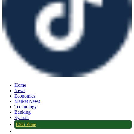
Home
News
Economics
Market News
Technology
Banking
Syariah
ESG Zone