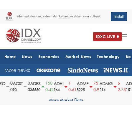
Install
Informasi ekonomi, saham dan keuangan dalam satu aplikasi.
Home
News
Economics
Market News
Technology
Ba
More news:
0
0
150
1
75
6
O
ACST
ADES
ADHI
ADMF
ADMG
ADM
0
0
0.42
0.61
0.9
2.73
90
35550
164
8225
214
1510
More Market Data