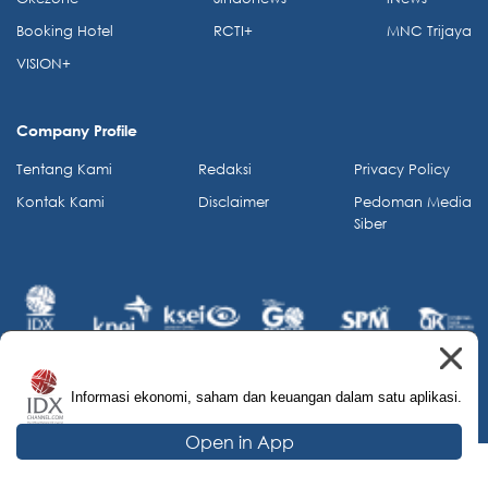
Booking Hotel
RCTI+
MNC Trijaya
VISION+
Company Profile
Tentang Kami
Redaksi
Privacy Policy
Kontak Kami
Disclaimer
Pedoman Media
Siber
Informasi ekonomi, saham dan keuangan dalam satu aplikasi.
© 2026 IDX Channel. All Rights Reserved.
Open in App