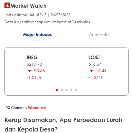
Market Watch
Last updated : 03.18 WIB | 24/07/2026
Data is a realtime snapshot, delayed at 10 minutes
Major Indexes
Currencies
IHSG
LQ45
6219.73
616.64
-95.58
-10.48
-1.51 %
-1.67 %
IDX Channel
Milenomic
Kerap Disamakan, Apa Perbedaan Lurah
dan Kepala Desa?