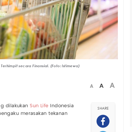
Terhimpit secara Finansial. (Foto: Istimewa)
A
A
A
ng dilakukan
Sun Life
Indonesia
SHARE
mengaku merasakan tekanan