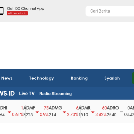
t News
Technology
Banking
Syariah
ADMF
ADMG
ADMR
ADRO
AEGS
1
75
6
60
0
0.61%
0.9%
2.73%
3.82%
0%
8225
214
1510
2540
43