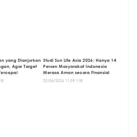
an yang Dianjurkan
Studi Sun Life Asia 2026: Hanya 14
ngan, Agar Target
Persen Masyarakat Indonesia
Tercapai
Merasa Aman secara Finansial
IB
23/06/2026 11:59 WIB