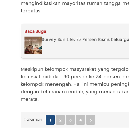
mengindikasikan mayoritas rumah tangga me
terbatas.
Baca Juga:
Survey Sun Life: 73 Persen Bisnis Keluarg
Meskipun kelompok masyarakat yang tergolo
finansial naik dari 30 persen ke 34 persen, p
kelompok menengah. Hal ini memicu pening
dengan ketahanan rendah, yang menandaka
merata.
Halaman :
1
2
3
4
5