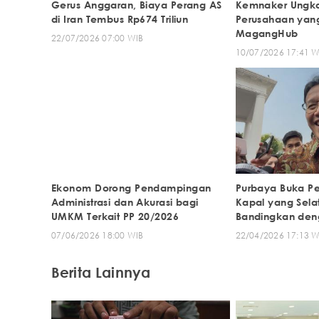
Gerus Anggaran, Biaya Perang AS
Kemnaker Ungka
di Iran Tembus Rp674 Triliun
Perusahaan yang
MagangHub
22/07/2026 07:00 WIB
10/07/2026 17:41 W
Ekonom Dorong Pendampingan
Purbaya Buka Pe
Administrasi dan Akurasi bagi
Kapal yang Sela
UMKM Terkait PP 20/2026
Bandingkan den
07/06/2026 18:00 WIB
22/04/2026 17:13 W
Berita Lainnya