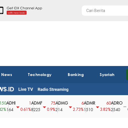
t News
Technology
Banking
Syariah
HI
ADMF
ADMG
ADMR
ADRO
AE
1
75
6
60
0
0.61%
0.9%
2.73%
3.82%
0%
4
8225
214
1510
2540
43