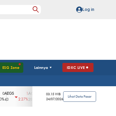
Log in
ESG Zone
Lainnya
IDXC LIVE
GS
AGII
AGRO
AGRS
AHAP
AIM
1
100
4
0
2
03.15 WIB
Lihat Data Pasar
2.27%
3.39%
2.63%
0%
2.04%
2850
148
24/07/2026
62
96
360