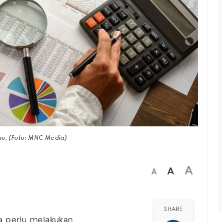
hu. (Foto: MNC Media)
A
A
A
SHARE
da perlu melakukan