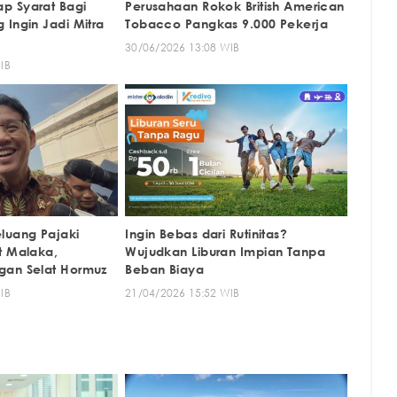
p Syarat Bagi
Perusahaan Rokok British American
 Ingin Jadi Mitra
Tobacco Pangkas 9.000 Pekerja
30/06/2026 13:08 WIB
IB
luang Pajaki
Ingin Bebas dari Rutinitas?
t Malaka,
Wujudkan Liburan Impian Tanpa
gan Selat Hormuz
Beban Biaya
IB
21/04/2026 15:52 WIB