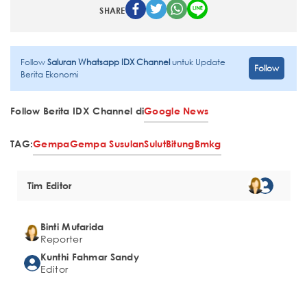
SHARE
Follow
Saluran Whatsapp IDX Channel
untuk Update
Follow
Berita Ekonomi
Follow Berita IDX Channel di
Google News
TAG:
Gempa
Gempa Susulan
Sulut
Bitung
Bmkg
Tim Editor
Binti Mufarida
Reporter
Kunthi Fahmar Sandy
Editor