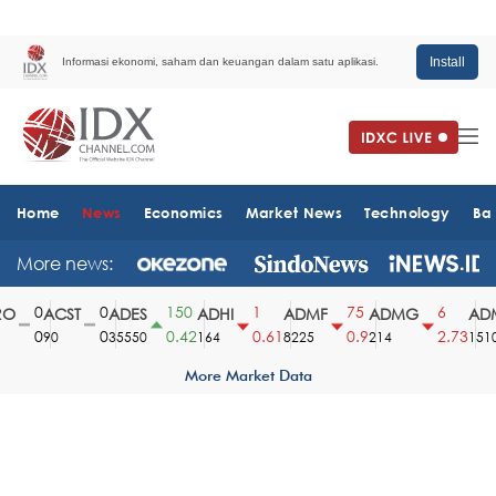
Install
Informasi ekonomi, saham dan keuangan dalam satu aplikasi.
Home
News
Economics
Market News
Technology
Ba
More news:
0
0
150
1
75
6
O
ACST
ADES
ADHI
ADMF
ADMG
ADM
0
0
0.42
0.61
0.9
2.73
90
35550
164
8225
214
1510
More Market Data