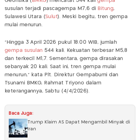
Geofisika (
BMKG
) mencatat 544 kali
gempa
susulan terjadi pascagempa M7,6 di
Bitung
,
Sulawesi Utara (
Sulut
). Meski begitu, tren gempa
mulai menurun.
“Hingga 3 April 2026 pukul 18.00 WIB, jumlah
gempa susulan
544 kali. Kekuatan terbesar M5,8
dan terkecil M1,7. Sementara, gempa dirasakan
sebanyak 20 kali. Saat ini, tren gempa mulai
menurun,” kata Plt. Direktur Gempabumi dan
Tsunami BMKG, Rahmat Triyono dalam
keterangannya, Sabtu (4/4/2026).
Baca Juga:
Trump Klaim AS Dapat Mengambil Minyak di
Iran