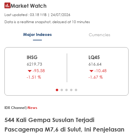
Market Watch
Last updated : 03.18 WIB | 24/07/2026
Data is a realtime snapshot, delayed at 10 minutes
Major Indexes
Currencies
IHSG
LQ45
6219.73
616.64
-95.58
-10.48
-1.51 %
-1.67 %
IDX Channel
News
544 Kali Gempa Susulan Terjadi
Pascagempa M7,6 di Sulut, Ini Penjelasan