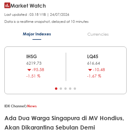
Market Watch
Last updated : 03.18 WIB | 24/07/2026
Data is a realtime snapshot, delayed at 10 minutes
Major Indexes
Currencies
IHSG
LQ45
6219.73
616.64
-95.58
-10.48
-1.51 %
-1.67 %
IDX Channel
News
Ada Dua Warga Singapura di MV Hondius,
Akan Dikarantina Sebulan Demi