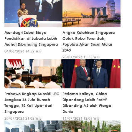
Mendagri Sebut Biaya
Angka Kelahiran Singapura
Pendidikan di Jakarta Lebih
Cetak Rekor Terendah,
Mahal Dibanding Singapura
Populasi Akan Susut Mulai
2040
04/08/2026 14:52 WIB
28/07/2026 15:33 WIB
Prabowo Ungkap Subsidi LPG
Pertama Kalinya, China
Jangkau 66 Juta Rumah
Dipandang Lebih Positif
Tangga, 12 Kali Lipat dari
Dibanding AS oleh Warga
Singapura
Dunia
20/07/2026 21:02 WIB
16/07/2026 12:03 WIB