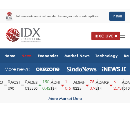
Install
Informasi ekonomi, saham dan keuangan dalam satu aplikasi.
Home
News
Economics
Market News
Technology
Ba
More news:
0
0
150
1
75
6
ACST
ADES
ADHI
ADMF
ADMG
ADMR
0
0
0.42
0.61
0.9
2.73
90
35550
164
8225
214
1510
More Market Data