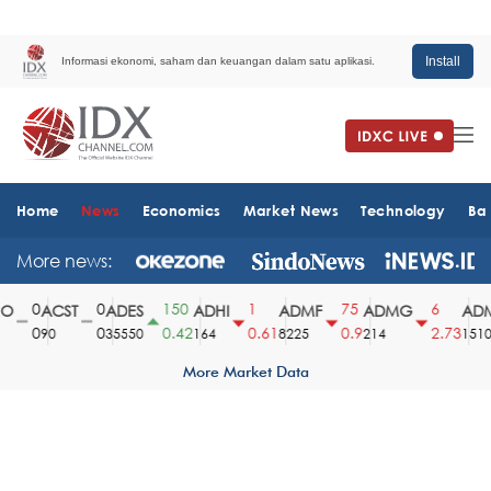
Install
Informasi ekonomi, saham dan keuangan dalam satu aplikasi.
Home
News
Economics
Market News
Technology
Ba
More news:
0
0
150
1
75
6
ACST
ADES
ADHI
ADMF
ADMG
ADMR
0
0
0.42
0.61
0.9
2.73
90
35550
164
8225
214
1510
More Market Data