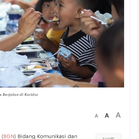
Berjalan di Koridor
A
A
A
 (
BGN
) Bidang Komunikasi dan