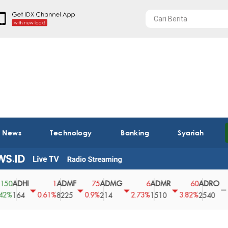
t News
Technology
Banking
Syariah
DHI
ADMF
ADMG
ADMR
ADRO
A
1
75
6
60
0
0.61%
0.9%
2.73%
3.82%
0%
64
8225
214
1510
2540
43