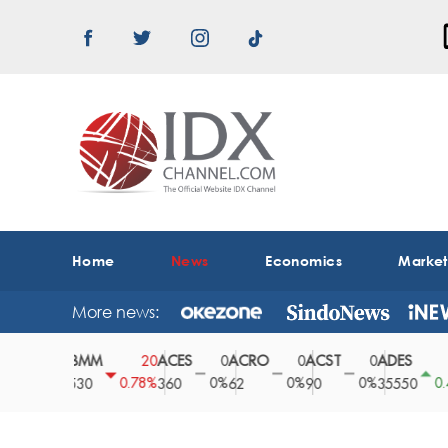
Home
News
Economics
Marke
More news:
ABMM
ACES
ACRO
ACST
ADES
A
0
20
0
0
0
150
0%
0.78%
0%
0%
0%
0.42%
2530
360
62
90
35550
1