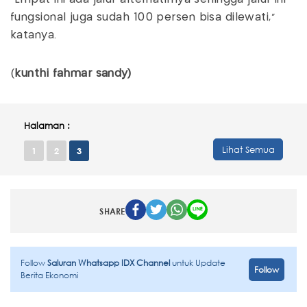
fungsional juga sudah 100 persen bisa dilewati,"
katanya.
(
kunthi fahmar sandy)
Halaman :
Lihat Semua
1
2
3
SHARE
Follow
Saluran Whatsapp IDX Channel
untuk Update
Follow
Berita Ekonomi