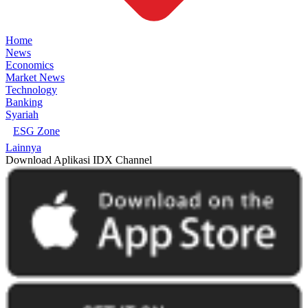
Home
News
Economics
Market News
Technology
Banking
Syariah
ESG Zone
Lainnya
Download Aplikasi IDX Channel