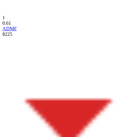
1
0.61
ADMF
8225