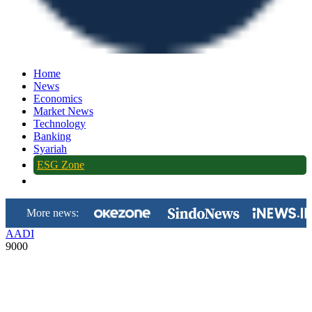
Home
News
Economics
Market News
Technology
Banking
Syariah
ESG Zone
More news:
AADI
9000