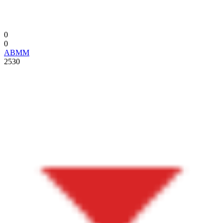
0
0
ABMM
2530