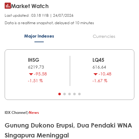
Market Watch
Last updated : 03.18 WIB | 24/07/2026
Data is a realtime snapshot, delayed at 10 minutes
Major Indexes
Currencies
IHSG
LQ45
6219.73
616.64
-95.58
-10.48
-1.51 %
-1.67 %
IDX Channel
News
Gunung Dukono Erupsi, Dua Pendaki WNA
Singapura Meninggal