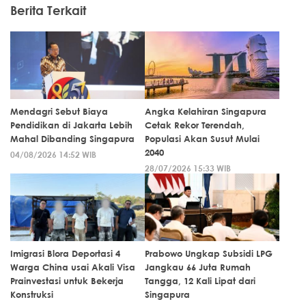
Berita Terkait
Mendagri Sebut Biaya
Angka Kelahiran Singapura
Pendidikan di Jakarta Lebih
Cetak Rekor Terendah,
Mahal Dibanding Singapura
Populasi Akan Susut Mulai
2040
04/08/2026 14:52 WIB
28/07/2026 15:33 WIB
Imigrasi Blora Deportasi 4
Prabowo Ungkap Subsidi LPG
Warga China usai Akali Visa
Jangkau 66 Juta Rumah
Prainvestasi untuk Bekerja
Tangga, 12 Kali Lipat dari
Konstruksi
Singapura