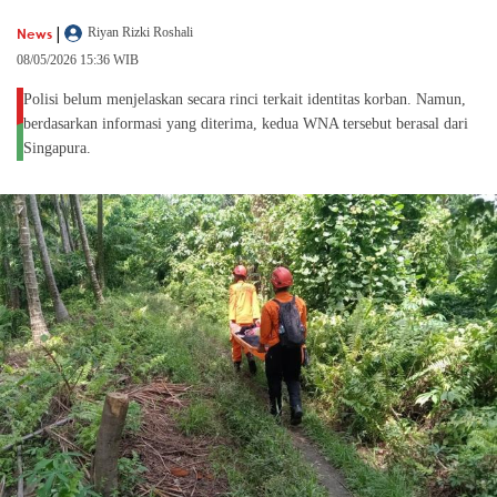
|
News
Riyan Rizki Roshali
08/05/2026 15:36 WIB
Polisi belum menjelaskan secara rinci terkait identitas korban. Namun,
berdasarkan informasi yang diterima, kedua WNA tersebut berasal dari
Singapura.