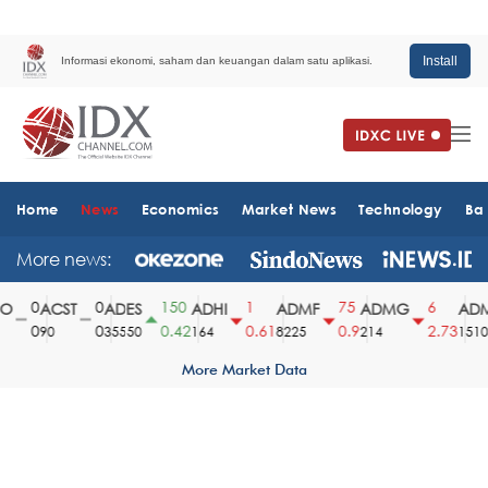
Install
Informasi ekonomi, saham dan keuangan dalam satu aplikasi.
Home
News
Economics
Market News
Technology
Ba
More news:
0
0
150
1
75
6
ACST
ADES
ADHI
ADMF
ADMG
ADM
0
0
0.42
0.61
0.9
2.73
90
35550
164
8225
214
1510
More Market Data