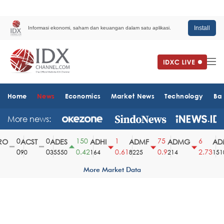
Install
Informasi ekonomi, saham dan keuangan dalam satu aplikasi.
Home
News
Economics
Market News
Technology
Ba
More news:
0
0
150
1
75
6
O
ACST
ADES
ADHI
ADMF
ADMG
ADM
0
0
0.42
0.61
0.9
2.73
90
35550
164
8225
214
1510
More Market Data