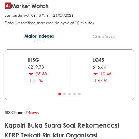
Market Watch
Last updated : 03.18 WIB | 24/07/2026
Data is a realtime snapshot, delayed at 10 minutes
Major Indexes
Currencies
IHSG
LQ45
6219.73
616.64
-95.58
-10.48
-1.51 %
-1.67 %
IDX Channel
News
Kapolri Buka Suara Soal Rekomendasi
KPRP Terkait Struktur Organisasi