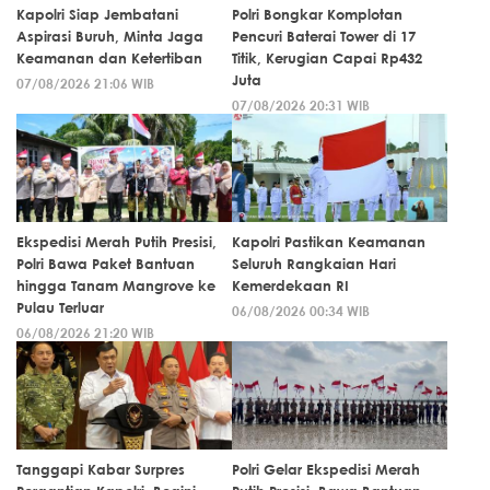
Kapolri Siap Jembatani
Polri Bongkar Komplotan
Aspirasi Buruh, Minta Jaga
Pencuri Baterai Tower di 17
Keamanan dan Ketertiban
Titik, Kerugian Capai Rp432
Juta
07/08/2026 21:06 WIB
07/08/2026 20:31 WIB
Ekspedisi Merah Putih Presisi,
Kapolri Pastikan Keamanan
Polri Bawa Paket Bantuan
Seluruh Rangkaian Hari
hingga Tanam Mangrove ke
Kemerdekaan RI
Pulau Terluar
06/08/2026 00:34 WIB
06/08/2026 21:20 WIB
Tanggapi Kabar Surpres
Polri Gelar Ekspedisi Merah