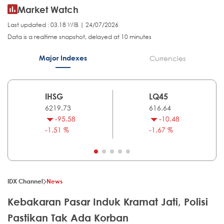
Market Watch
Last updated : 03.18 WIB | 24/07/2026
Data is a realtime snapshot, delayed at 10 minutes
Major Indexes
Currencies
IHSG
LQ45
6219.73
616.64
-95.58
-10.48
-1.51 %
-1.67 %
IDX Channel
News
Kebakaran Pasar Induk Kramat Jati, Polisi
Pastikan Tak Ada Korban