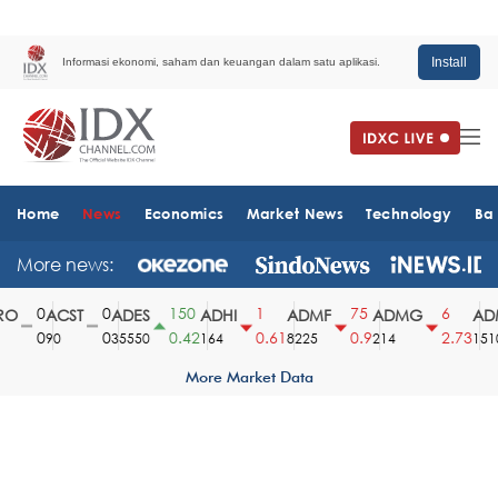
Install
Informasi ekonomi, saham dan keuangan dalam satu aplikasi.
Home
News
Economics
Market News
Technology
Ba
More news:
0
0
150
1
75
6
O
ACST
ADES
ADHI
ADMF
ADMG
ADM
0
0
0.42
0.61
0.9
2.73
90
35550
164
8225
214
1510
More Market Data