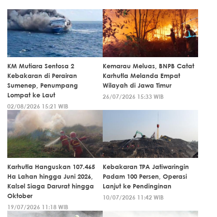
KM Mutiara Sentosa 2
Kemarau Meluas, BNPB Catat
Kebakaran di Perairan
Karhutla Melanda Empat
Sumenep, Penumpang
Wilayah di Jawa Timur
Lompat ke Laut
26/07/2026 15:33 WIB
02/08/2026 15:21 WIB
Karhutla Hanguskan 107.465
Kebakaran TPA Jatiwaringin
Ha Lahan hingga Juni 2026,
Padam 100 Persen, Operasi
Kalsel Siaga Darurat hingga
Lanjut ke Pendinginan
Oktober
10/07/2026 11:42 WIB
19/07/2026 11:18 WIB