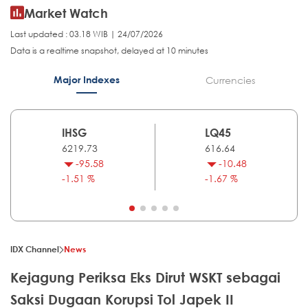
Market Watch
Last updated : 03.18 WIB | 24/07/2026
Data is a realtime snapshot, delayed at 10 minutes
Major Indexes
Currencies
IHSG
LQ45
6219.73
616.64
-95.58
-10.48
-1.51 %
-1.67 %
IDX Channel
News
Kejagung Periksa Eks Dirut WSKT sebagai
Saksi Dugaan Korupsi Tol Japek II