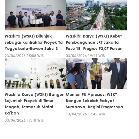
Waskita (WSKT) Ditunjuk
Waskita Karya (WSKT) Kebut
sebagai Kontraktor Proyek Tol
Pembangunan LRT Jakarta
Yogyakarta-Bawen Seksi 3
Fase 1B, Progres 93,07 Persen
23/06/2026 15:08 WIB
03/06/2026 19:19 WIB
Waskita Karya (WSKT) Bangun
Menteri PU Apresiasi WSKT
Sejumlah Proyek di Timur
Bangun Sekolah Rakyat
Tengah, Termasuk Mataf
Surabaya, Begini Progresnya
Ka'bah
13/04/2026 17:45 WIB
03/06/2026 17:18 WIB