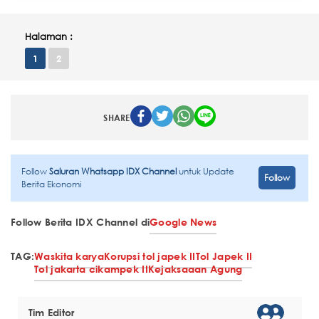
Halaman :
1
2
SHARE
Follow
Saluran Whatsapp IDX Channel
untuk Update
Follow
Berita Ekonomi
Follow Berita IDX Channel di
Google News
TAG:
Waskita karya
Korupsi tol japek II
Tol Japek II
Tol jakarta cikampek II
Kejaksaaan Agung
Tim Editor