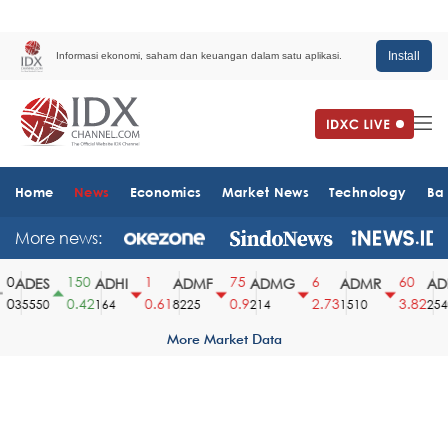
Install
Informasi ekonomi, saham dan keuangan dalam satu aplikasi.
Home
News
Economics
Market News
Technology
Ba
More news:
0
150
1
75
6
60
ADES
ADHI
ADMF
ADMG
ADMR
ADR
0
0.42
0.61
0.9
2.73
3.82
35550
164
8225
214
1510
2540
More Market Data