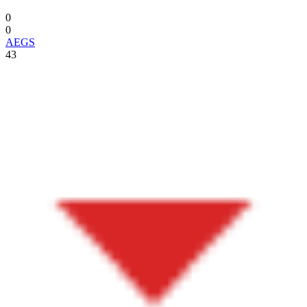
0
0
AEGS
43