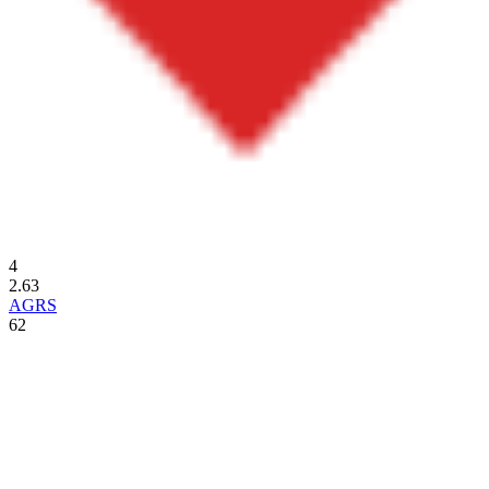
4
2.63
AGRS
62