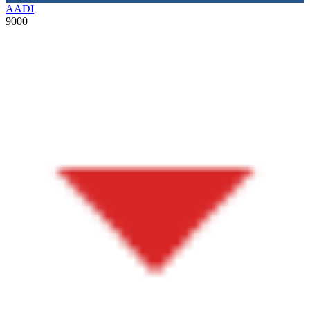
AADI
9000