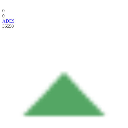
0
0
ADES
35550