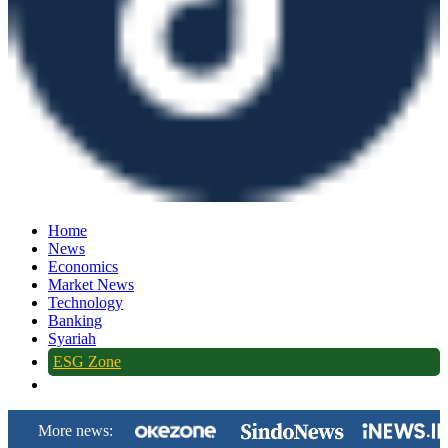
Home
News
Economics
Market News
Technology
Banking
Syariah
ESG Zone
More news: