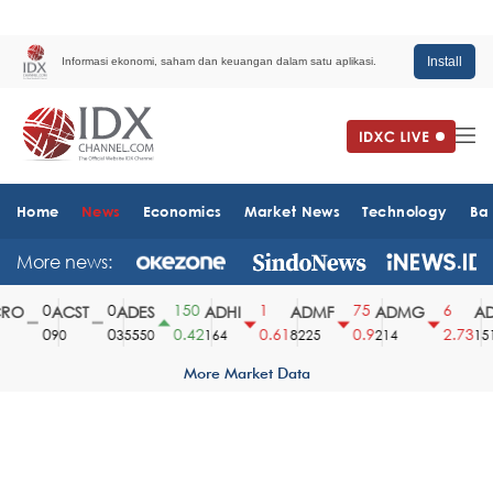
Install
Informasi ekonomi, saham dan keuangan dalam satu aplikasi.
Home
News
Economics
Market News
Technology
Ba
More news:
0
0
150
1
75
6
O
ACST
ADES
ADHI
ADMF
ADMG
AD
0
0
0.42
0.61
0.9
2.73
90
35550
164
8225
214
1510
More Market Data