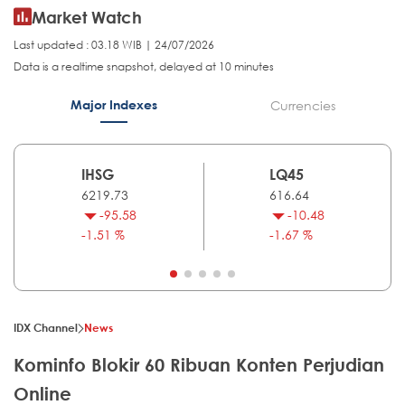
Market Watch
Last updated : 03.18 WIB | 24/07/2026
Data is a realtime snapshot, delayed at 10 minutes
Major Indexes
Currencies
IHSG
LQ45
6219.73
616.64
-95.58
-10.48
-1.51 %
-1.67 %
IDX Channel
News
Kominfo Blokir 60 Ribuan Konten Perjudian
Online