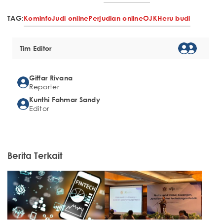
TAG:
Kominfo
Judi online
Perjudian online
OJK
Heru budi
Tim Editor
Giffar Rivana
Reporter
Kunthi Fahmar Sandy
Editor
Berita Terkait