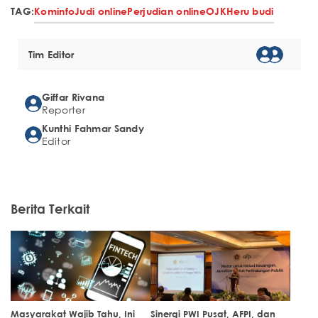
TAG:
Kominfo
Judi online
Perjudian online
OJK
Heru budi
Tim Editor
Giffar Rivana
Reporter
Kunthi Fahmar Sandy
Editor
Berita Terkait
Masyarakat Wajib Tahu, Ini
Sinergi PWI Pusat, AFPI, dan