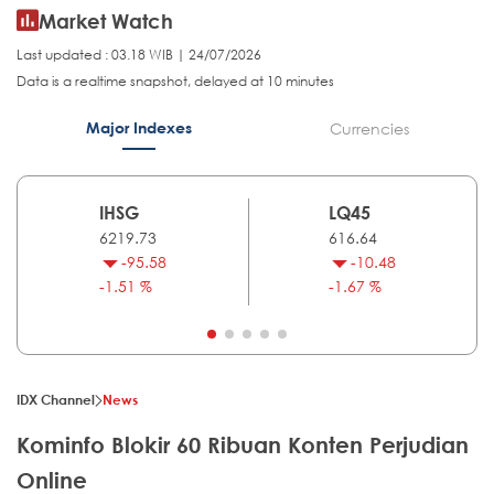
Market Watch
Last updated : 03.18 WIB | 24/07/2026
Data is a realtime snapshot, delayed at 10 minutes
Major Indexes
Currencies
IHSG
LQ45
6219.73
616.64
-95.58
-10.48
-1.51 %
-1.67 %
IDX Channel
News
Kominfo Blokir 60 Ribuan Konten Perjudian
Online