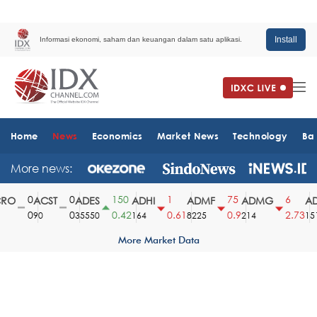
Install
Informasi ekonomi, saham dan keuangan dalam satu aplikasi.
Home
News
Economics
Market News
Technology
Ba
More news:
0
0
150
1
75
6
O
ACST
ADES
ADHI
ADMF
ADMG
AD
0
0
0.42
0.61
0.9
2.73
90
35550
164
8225
214
1510
More Market Data