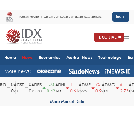
Install
Informasi ekonomi, saham dan keuangan dalam satu aplikasi.
Home
News
Economics
Market News
Technology
Ba
More news:
0
0
150
1
75
6
O
ACST
ADES
ADHI
ADMF
ADMG
ADM
0
0
0.42
0.61
0.9
2.73
90
35550
164
8225
214
1510
More Market Data