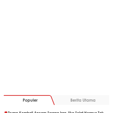
Populer
Berita Utama
Trump Kembali Ancam Serang Iran Jika Selat Hormuz Tak