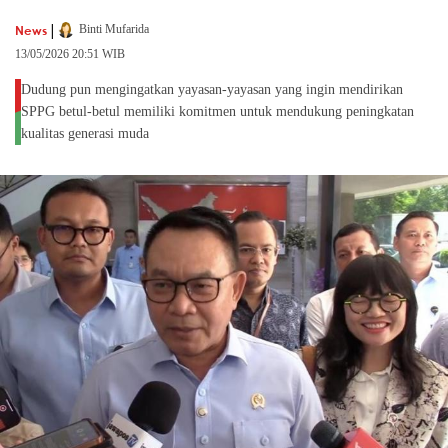
|
News
Binti Mufarida
13/05/2026 20:51 WIB
Dudung pun mengingatkan yayasan-yayasan yang ingin mendirikan
SPPG betul-betul memiliki komitmen untuk mendukung peningkatan
kualitas generasi muda