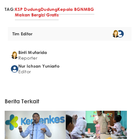
TAG:
KSP Dudung
Dudung
Kepala BGN
MBG
Makan Bergizi Gratis
Tim Editor
Binti Mufarida
Reporter
Nur Ichsan Yuniarto
Editor
Berita Terkait