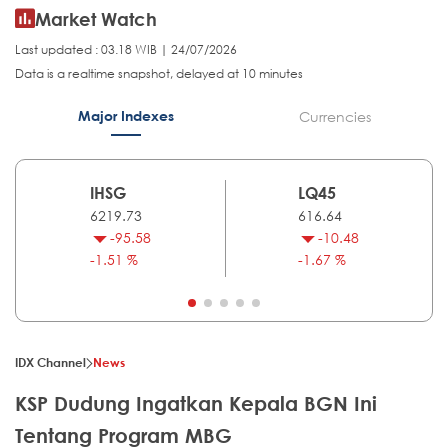
Market Watch
Last updated : 03.18 WIB | 24/07/2026
Data is a realtime snapshot, delayed at 10 minutes
Major Indexes
Currencies
IHSG
LQ45
6219.73
616.64
-95.58
-10.48
-1.51 %
-1.67 %
IDX Channel
News
KSP Dudung Ingatkan Kepala BGN Ini
Tentang Program MBG