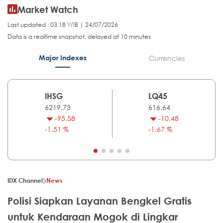
Market Watch
Last updated : 03.18 WIB | 24/07/2026
Data is a realtime snapshot, delayed at 10 minutes
Major Indexes
Currencies
IHSG
LQ45
6219.73
616.64
-95.58
-10.48
-1.51 %
-1.67 %
IDX Channel
News
Polisi Siapkan Layanan Bengkel Gratis
untuk Kendaraan Mogok di Lingkar