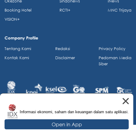
Okezone
Sindonews
iNews
Booking Hotel
RCTI+
MNC Trijaya
VISION+
Company Profile
Tentang Kami
Redaksi
Privacy Policy
Kontak Kami
Disclaimer
Pedoman Media
Siber
Informasi ekonomi, saham dan keuangan dalam satu aplikasi.
© 2026 IDX Channel. All Rights Reserved.
Open in App