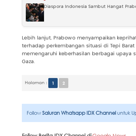
Diaspora Indonesia Sambut Hangat Pra
Lebih lanjut, Prabowo menyampaikan keprih
terhadap perkembangan situasi di Tepi Barat 
memengaruhi keberhasilan berbagai upaya st
Gaza.
Halaman :
1
2
Follow
Saluran Whatsapp IDX Channel
untuk U
Follow Berita IDX Channel di
Google News