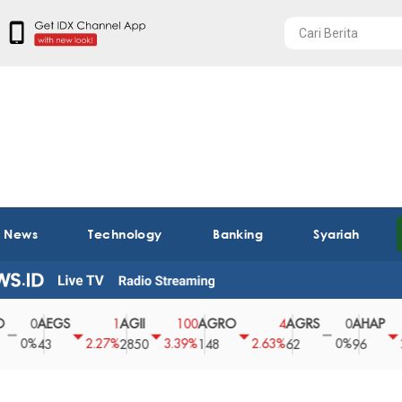
t News
Technology
Banking
Syariah
AEGS
AGII
AGRO
AGRS
AHAP
1
100
4
0
2
2.27%
3.39%
2.63%
0%
2.04%
43
2850
148
62
96