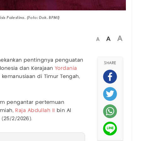
is Palestina. (Foto: Dok. BPMI)
A
A
A
kankan pentingnya penguatan
SHARE
ndonesia dan Kerajaan
Yordania
 kemanusiaan di Timur Tengah,
lam pengantar pertemuan
imiah,
Raja Abdullah II
bin Al
(25/2/2026).