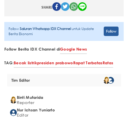
SHARE
Follow
Saluran Whatsapp IDX Channel
untuk Update
Follow
Berita Ekonomi
Follow Berita IDX Channel di
Google News
TAG:
Becak listrik
presiden prabowo
Rapat Terbatas
Ratas
Tim Editor
Binti Mufarida
Reporter
Nur Ichsan Yuniarto
Editor