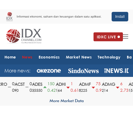
Install
Informasi ekonomi, saham dan keuangan dalam satu aplikasi.
Home
News
Economics
Market News
Technology
Ba
More news:
0
0
150
1
75
6
O
ACST
ADES
ADHI
ADMF
ADMG
AD
0
0
0.42
0.61
0.9
2.73
90
35550
164
8225
214
1510
More Market Data