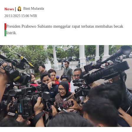
|
News
Binti Mufarida
20/11/2025 15:06 WIB
Presiden Prabowo Subianto menggelar rapat terbatas membahas becak
listrik.