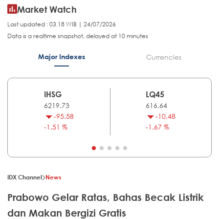
Market Watch
Last updated : 03.18 WIB | 24/07/2026
Data is a realtime snapshot, delayed at 10 minutes
Major Indexes
Currencies
IHSG
LQ45
6219.73
616.64
-95.58
-10.48
-1.51 %
-1.67 %
IDX Channel
News
Prabowo Gelar Ratas, Bahas Becak Listrik
dan Makan Bergizi Gratis