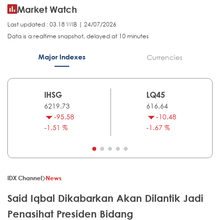
Market Watch
Last updated : 03.18 WIB | 24/07/2026
Data is a realtime snapshot, delayed at 10 minutes
Major Indexes
Currencies
IHSG
LQ45
6219.73
616.64
-95.58
-10.48
-1.51 %
-1.67 %
IDX Channel
News
Said Iqbal Dikabarkan Akan Dilantik Jadi
Penasihat Presiden Bidang