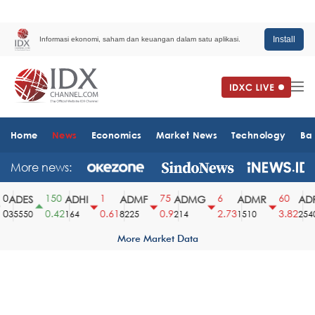
Install
Informasi ekonomi, saham dan keuangan dalam satu aplikasi.
Home
News
Economics
Market News
Technology
Ba
More news:
150
1
75
6
60
ADES
ADHI
ADMF
ADMG
ADMR
ADR
0.42
0.61
0.9
2.73
3.82
35550
164
8225
214
1510
2540
More Market Data