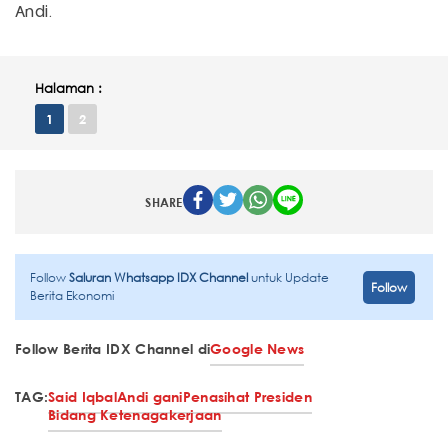
Andi.
Halaman :
1
2
SHARE
Follow
Saluran Whatsapp IDX Channel
untuk Update
Follow
Berita Ekonomi
Follow Berita IDX Channel di
Google News
TAG:
Said Iqbal
Andi gani
Penasihat Presiden
Bidang Ketenagakerjaan