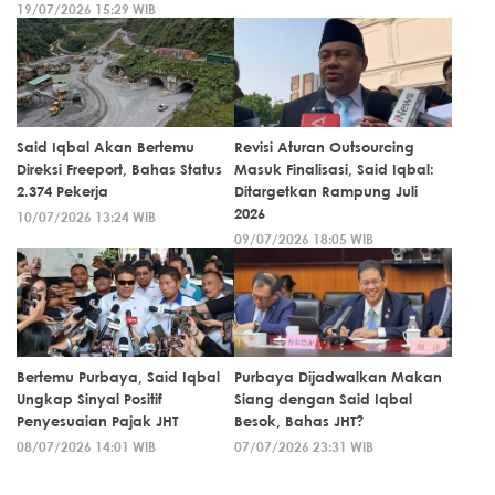
19/07/2026 15:29 WIB
Said Iqbal Akan Bertemu
Revisi Aturan Outsourcing
Direksi Freeport, Bahas Status
Masuk Finalisasi, Said Iqbal:
2.374 Pekerja
Ditargetkan Rampung Juli
2026
10/07/2026 13:24 WIB
09/07/2026 18:05 WIB
Bertemu Purbaya, Said Iqbal
Purbaya Dijadwalkan Makan
Ungkap Sinyal Positif
Siang dengan Said Iqbal
Penyesuaian Pajak JHT
Besok, Bahas JHT?
08/07/2026 14:01 WIB
07/07/2026 23:31 WIB