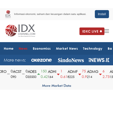
Install
Informasi ekonomi, saham dan keuangan dalam satu aplikasi.
Home
News
Economics
Market News
Technology
Ba
More news:
0
0
150
1
75
6
RO
ACST
ADES
ADHI
ADMF
ADMG
AD
0
0
0.42
0.61
0.9
2.73
90
35550
164
8225
214
151
More Market Data