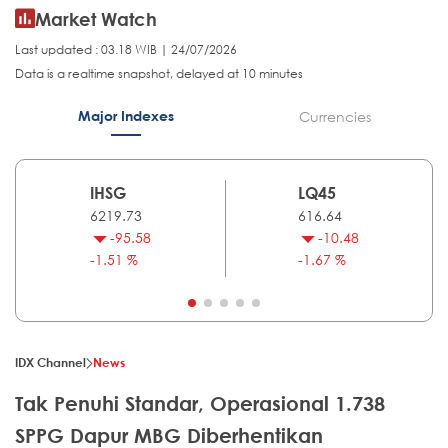
Market Watch
Last updated : 03.18 WIB | 24/07/2026
Data is a realtime snapshot, delayed at 10 minutes
Major Indexes
Currencies
IHSG
LQ45
6219.73
616.64
-95.58
-10.48
-1.51 %
-1.67 %
IDX Channel
News
Tak Penuhi Standar, Operasional 1.738
SPPG Dapur MBG Diberhentikan