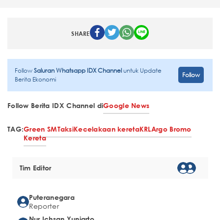
SHARE
Follow
Saluran Whatsapp IDX Channel
untuk Update
Follow
Berita Ekonomi
Follow Berita IDX Channel di
Google News
TAG:
Green SM
Taksi
Kecelakaan kereta
KRL
Argo Bromo
Kereta
Tim Editor
Puteranegara
Reporter
Nur Ichsan Yuniarto