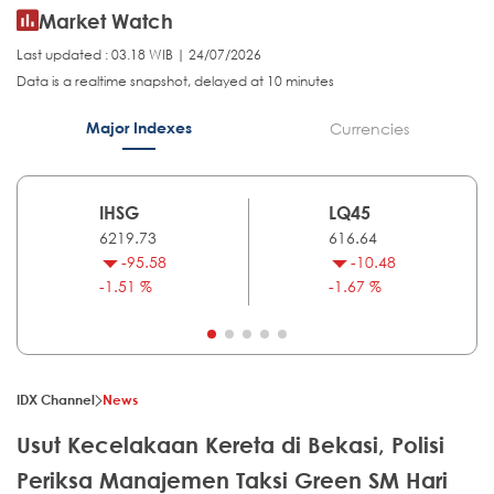
Market Watch
Last updated : 03.18 WIB | 24/07/2026
Data is a realtime snapshot, delayed at 10 minutes
Major Indexes
Currencies
IHSG
LQ45
6219.73
616.64
-95.58
-10.48
-1.51 %
-1.67 %
IDX Channel
News
Usut Kecelakaan Kereta di Bekasi, Polisi
Periksa Manajemen Taksi Green SM Hari