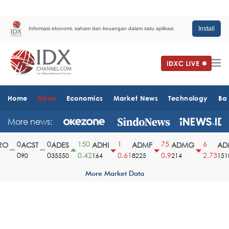
Install
Informasi ekonomi, saham dan keuangan dalam satu aplikasi.
Home
News
Economics
Market News
Technology
Ba
More news:
0
0
150
1
75
6
O
ACST
ADES
ADHI
ADMF
ADMG
ADM
0
0
0.42
0.61
0.9
2.73
90
35550
164
8225
214
1510
More Market Data