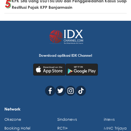
KPK Sita Uang USD150.000 dari Penggeledahan Kasus Suap
Restitusi Pajak KPP Banjarmasin
Download aplikasi IDX Channel
Network
Okezone
Sindonews
iNews
Booking Hotel
RCTI+
MNC Trijaya