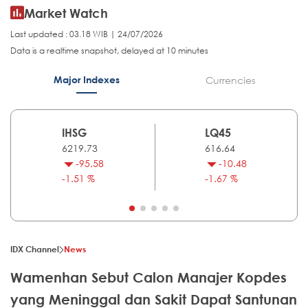
Market Watch
Last updated : 03.18 WIB | 24/07/2026
Data is a realtime snapshot, delayed at 10 minutes
Major Indexes
Currencies
IHSG
LQ45
6219.73
616.64
-95.58
-10.48
-1.51 %
-1.67 %
IDX Channel
News
Wamenhan Sebut Calon Manajer Kopdes
yang Meninggal dan Sakit Dapat Santunan