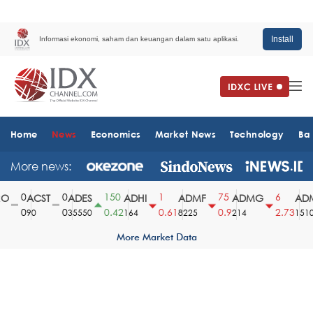
Install
Informasi ekonomi, saham dan keuangan dalam satu aplikasi.
Home
News
Economics
Market News
Technology
Ba
More news:
0
0
150
1
75
6
ACST
ADES
ADHI
ADMF
ADMG
ADM
0
0
0.42
0.61
0.9
2.73
90
35550
164
8225
214
1510
More Market Data