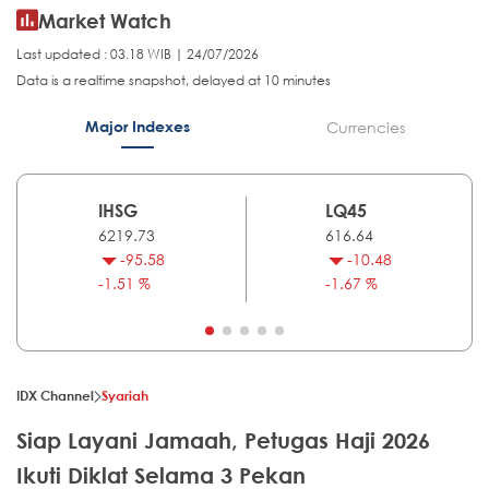
Market Watch
Last updated : 03.18 WIB | 24/07/2026
Data is a realtime snapshot, delayed at 10 minutes
Major Indexes
Currencies
IHSG
LQ45
6219.73
616.64
-95.58
-10.48
-1.51 %
-1.67 %
IDX Channel
Syariah
Siap Layani Jamaah, Petugas Haji 2026
Ikuti Diklat Selama 3 Pekan