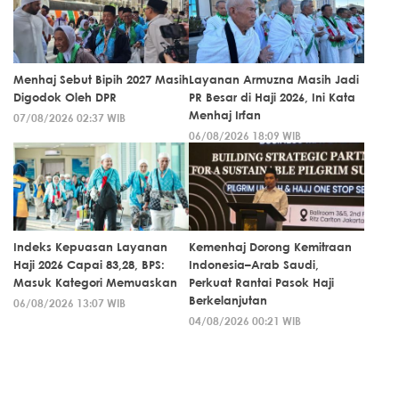
Menhaj Sebut Bipih 2027 Masih
Layanan Armuzna Masih Jadi
Digodok Oleh DPR
PR Besar di Haji 2026, Ini Kata
Menhaj Irfan
07/08/2026 02:37 WIB
06/08/2026 18:09 WIB
Indeks Kepuasan Layanan
Kemenhaj Dorong Kemitraan
Haji 2026 Capai 83,28, BPS:
Indonesia–Arab Saudi,
Masuk Kategori Memuaskan
Perkuat Rantai Pasok Haji
Berkelanjutan
06/08/2026 13:07 WIB
04/08/2026 00:21 WIB