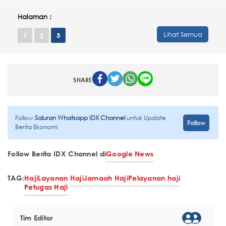
Halaman :
Lihat Semua
1
2
3
SHARE
Follow
Saluran Whatsapp IDX Channel
untuk Update
Follow
Berita Ekonomi
Follow Berita IDX Channel di
Google News
TAG:
Haji
Layanan Haji
Jamaah Haji
Pelayanan haji
Petugas Haji
Tim Editor