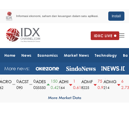
Install
Informasi ekonomi, saham dan keuangan dalam satu aplikasi.
Home
News
Economics
Market News
Technology
Ba
More news:
0
0
150
1
75
6
CRO
ACST
ADES
ADHI
ADMF
ADMG
A
0
0
0.42
0.61
0.9
2.73
90
35550
164
8225
214
1
More Market Data