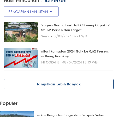
Hasil Pencarian :
"52 Persen"
arrow_drop_down
PENCARIAN LANJUTAN
Progres Normalisasi Kali Ciliwung Capai 17
Km, 52 Persen dari Target
·
News
07/05/2026 16:41 WIB
Inflasi Ramadan 2024 Naik ke 0,52 Persen,
Ini Biang Keroknya
·
INFOGRAFIS
02/04/2024 13:43 WIB
Tampilkan Lebih Banyak
Populer
Rekor Harga Tembaga dan Prospek Saham