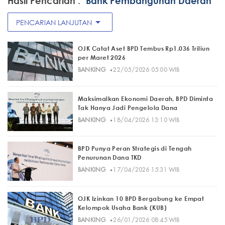
Hasil Pencarian :
"Bank Pembangunan Daerah"
arrow_drop_down
PENCARIAN LANJUTAN
OJK Catat Aset BPD Tembus Rp1.036 Triliun
per Maret 2026
·
BANKING
22/05/2026 05:00 WIB
Maksimalkan Ekonomi Daerah, BPD Diminta
Tak Hanya Jadi Pengelola Dana
·
BANKING
18/04/2026 13:10 WIB
BPD Punya Peran Strategis di Tengah
Penurunan Dana TKD
·
BANKING
17/04/2026 15:31 WIB
OJK Izinkan 10 BPD Bergabung ke Empat
Kelompok Usaha Bank (KUB)
·
BANKING
26/01/2026 08:45 WIB