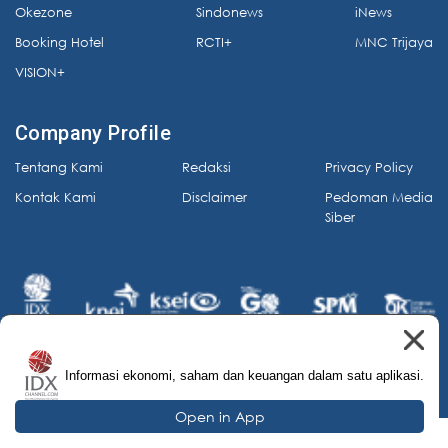
Okezone
Sindonews
iNews
Booking Hotel
RCTI+
MNC Trijaya
VISION+
Company Profile
Tentang Kami
Redaksi
Privacy Policy
Kontak Kami
Disclaimer
Pedoman Media
Siber
Informasi ekonomi, saham dan keuangan dalam satu aplikasi.
© 2026 IDX Channel. All Rights Reserved.
Open in App