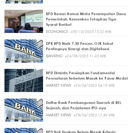
BPD Ramai-Ramai Minta Penempatan Dana
Pemerintah, Kemenkeu Tetapkan Tiga
Syarat Berikut
·
ECONOMICS
09/10/2025 15:22 WIB
DPK BPD Naik 7,30 Persen, OJK Sebut
Pentingnya Sinergi dan Digitalisasi
·
BANKING
26/08/2025 11:40 WIB
BPD Diminta Persiapkan Fundamental
Perusahaan Sebelum Masuk ke Pasar Modal
·
MARKET NEWS
30/04/2025 04:19 WIB
Daftar Bank Pembangunan Daerah di BEI,
Sejarah, dan Perjalanan IPO-nya
·
MARKET NEWS
28/04/2025 17:49 WIB
BPD Bali Ungkap Belum Masuk Kriteria