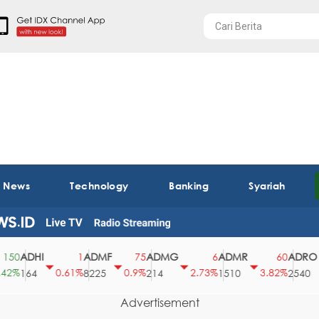
t News
Technology
Banking
Syariah
ADHI
ADMF
ADMG
ADMR
ADRO
0
1
75
6
60
%
0.61%
0.9%
2.73%
3.82%
0
164
8225
214
1510
2540
Advertisement