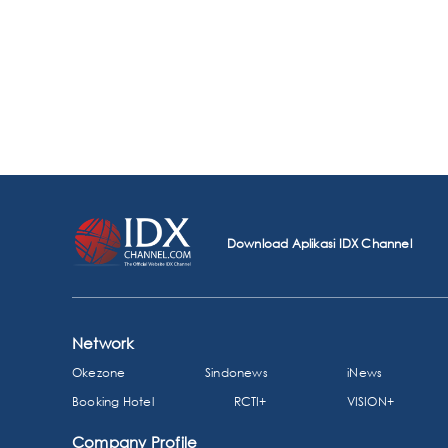
Download Aplikasi IDX Channel
Network
Okezone
Sindonews
iNews
Booking Hotel
RCTI+
VISION+
Company Profile