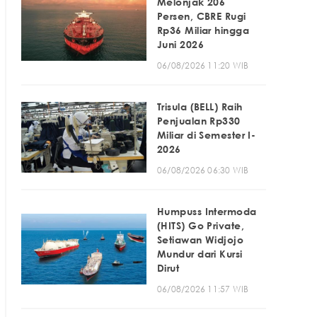
Melonjak 206
Persen, CBRE Rugi
Rp36 Miliar hingga
Juni 2026
06/08/2026 11:20 WIB
Trisula (BELL) Raih
Penjualan Rp330
Miliar di Semester I-
2026
06/08/2026 06:30 WIB
Humpuss Intermoda
(HITS) Go Private,
Setiawan Widjojo
Mundur dari Kursi
Dirut
06/08/2026 11:57 WIB