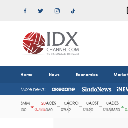
Home
News
Economics
Marke
More news:
ABMM
ACES
ACRO
ACST
ADES
0
20
0
0
0
15
0%
0.78%
0%
0%
0%
0.42
2530
360
62
90
35550