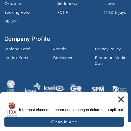
Okezone
Sindonews
iNews
Booking Hotel
RCTI+
MNC Trijaya
VISION+
Company Profile
Tentang Kami
Redaksi
Privacy Policy
Kontak Kami
Disclaimer
Pedoman Media
Siber
Informasi ekonomi, saham dan keuangan dalam satu aplikasi.
© 2026 IDX Channel. All Rights Reserved.
Open in App