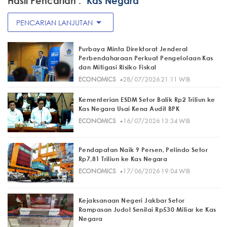
Hasil Pencarian :
"Kas Negara"
arrow_drop_down
PENCARIAN LANJUTAN
Purbaya Minta Direktorat Jenderal
Perbendaharaan Perkuat Pengelolaan Kas
dan Mitigasi Risiko Fiskal
·
ECONOMICS
28/07/2026 21:11 WIB
Kementerian ESDM Setor Balik Rp2 Triliun ke
Kas Negara Usai Kena Audit BPK
·
ECONOMICS
16/07/2026 13:34 WIB
Pendapatan Naik 9 Persen, Pelindo Setor
Rp7,81 Triliun ke Kas Negara
·
ECONOMICS
17/06/2026 19:04 WIB
Kejaksanaan Negeri Jakbar Setor
Rampasan Judol Senilai Rp530 Miliar ke Kas
Negara