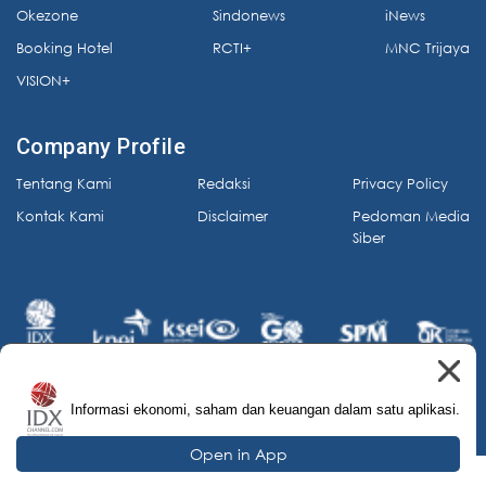
Okezone
Sindonews
iNews
Booking Hotel
RCTI+
MNC Trijaya
VISION+
Company Profile
Tentang Kami
Redaksi
Privacy Policy
Kontak Kami
Disclaimer
Pedoman Media
Siber
Informasi ekonomi, saham dan keuangan dalam satu aplikasi.
© 2026 IDX Channel. All Rights Reserved.
Open in App