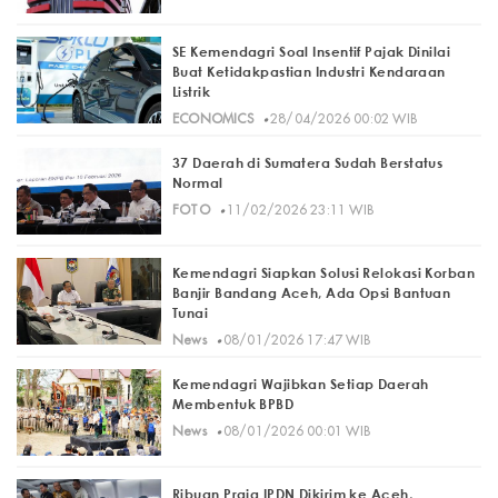
SE Kemendagri Soal Insentif Pajak Dinilai
Buat Ketidakpastian Industri Kendaraan
Listrik
·
ECONOMICS
28/04/2026 00:02 WIB
37 Daerah di Sumatera Sudah Berstatus
Normal
·
FOTO
11/02/2026 23:11 WIB
Kemendagri Siapkan Solusi Relokasi Korban
Banjir Bandang Aceh, Ada Opsi Bantuan
Tunai
·
News
08/01/2026 17:47 WIB
Kemendagri Wajibkan Setiap Daerah
Membentuk BPBD
·
News
08/01/2026 00:01 WIB
Ribuan Praja IPDN Dikirim ke Aceh,