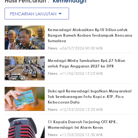
Hasil Pencarian :
"Kemendagri"
arrow_drop_down
PENCARIAN LANJUTAN
Kemendagri Alokasikan Rp10 Triliun untuk
Bangun Rumah Korban Terdampak Bencana
Sumatera
·
News
24/07/2026 00:00 WIB
Mendagri Minta Tambahan Rp6,27 Triliun
untuk Pagu Anggaran 2027 ke DPR
·
News
11/06/2026 15:25 WIB
Dukcapil Kemendagri Ingatkan Masyarakat
Tak Sembarangan Foto Kopi e-KTP, Picu
Kebocoran Data
·
News
12/05/2026 15:55 WIB
11 Kepala Daerah Terjaring OTT KPK ,
Wamendagri: Ini Alarm Keras
·
News
11/05/2026 13:50 WIB