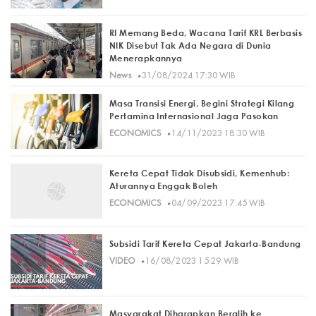
RI Memang Beda, Wacana Tarif KRL Berbasis
NIK Disebut Tak Ada Negara di Dunia
Menerapkannya
·
News
31/08/2024 17:30 WIB
Masa Transisi Energi, Begini Strategi Kilang
Pertamina Internasional Jaga Pasokan
·
ECONOMICS
14/11/2023 18:30 WIB
Kereta Cepat Tidak Disubsidi, Kemenhub:
Aturannya Enggak Boleh
·
ECONOMICS
04/09/2023 17:45 WIB
Subsidi Tarif Kereta Cepat Jakarta-Bandung
·
VIDEO
16/08/2023 15:29 WIB
Masyarakat Diharapkan Beralih ke