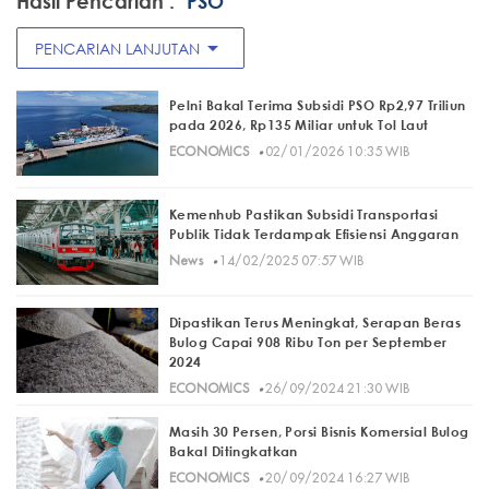
Hasil Pencarian :
"PSO"
arrow_drop_down
PENCARIAN LANJUTAN
Pelni Bakal Terima Subsidi PSO Rp2,97 Triliun
pada 2026, Rp135 Miliar untuk Tol Laut
·
ECONOMICS
02/01/2026 10:35 WIB
Kemenhub Pastikan Subsidi Transportasi
Publik Tidak Terdampak Efisiensi Anggaran
·
News
14/02/2025 07:57 WIB
Dipastikan Terus Meningkat, Serapan Beras
Bulog Capai 908 Ribu Ton per September
2024
·
ECONOMICS
26/09/2024 21:30 WIB
Masih 30 Persen, Porsi Bisnis Komersial Bulog
Bakal Ditingkatkan
·
ECONOMICS
20/09/2024 16:27 WIB