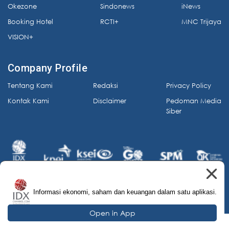
Okezone
Sindonews
iNews
Booking Hotel
RCTI+
MNC Trijaya
VISION+
Company Profile
Tentang Kami
Redaksi
Privacy Policy
Kontak Kami
Disclaimer
Pedoman Media
Siber
Informasi ekonomi, saham dan keuangan dalam satu aplikasi.
© 2026 IDX Channel. All Rights Reserved.
Open in App