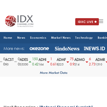
Home
News
Economics
Market News
Technology
Banki
More news:
0
0
150
1
75
6
ACST
ADES
ADHI
ADMF
ADMG
ADMR
0
0
0.42
0.61
0.9
2.73
90
35550
164
8225
214
1510
More Market Data