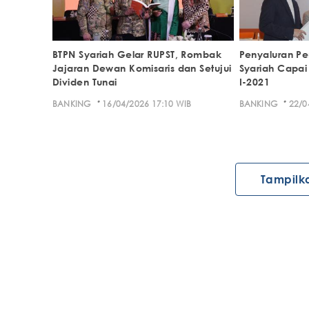
BTPN Syariah Gelar RUPST, Rombak
Penyaluran P
Jajaran Dewan Komisaris dan Setujui
Syariah Capai R
Dividen Tunai
I-2021
·
·
BANKING
16/04/2026 17:10 WIB
BANKING
22/0
Tampilk