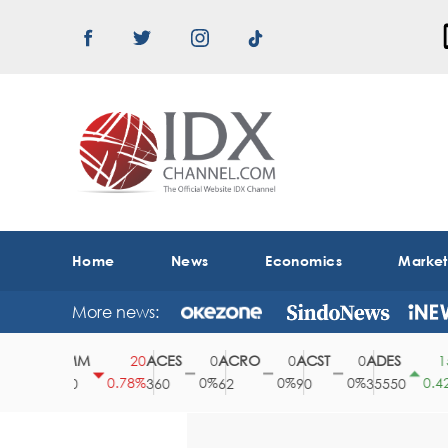
Home
News
Economics
Marke
More news:
ABMM
ACES
ACRO
ACST
ADES
A
0
20
0
0
0
150
0%
0.78%
0%
0%
0%
0.42%
2530
360
62
90
35550
1