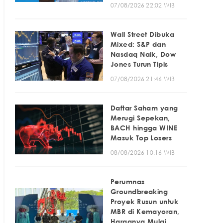
07/08/2026 22:02 WIB
Wall Street Dibuka
Mixed: S&P dan
Nasdaq Naik, Dow
Jones Turun Tipis
07/08/2026 21:46 WIB
Daftar Saham yang
Merugi Sepekan,
BACH hingga WINE
Masuk Top Losers
08/08/2026 10:16 WIB
Perumnas
Groundbreaking
Proyek Rusun untuk
MBR di Kemayoran,
Harganya Mulai