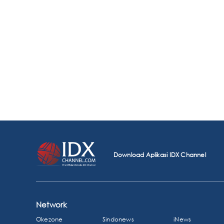
Download Aplikasi IDX Channel
Network
Okezone
Sindonews
iNews