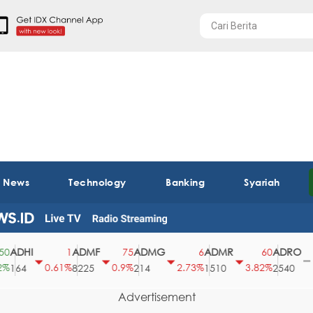
t News
Technology
Banking
Syariah
DHI
ADMF
ADMG
ADMR
ADRO
1
75
6
60
0
0.61%
0.9%
2.73%
3.82%
0%
64
8225
214
1510
2540
Advertisement