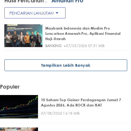
Hasil Pencarian :
" Amanah Pro"
arrow_drop_down
PENCARIAN LANJUTAN
Maybank Indonesia dan Muslim Pro
Luncurkan Amanah Pro, Aplikasi Finansial
Haji-Umrah
·
BANKING
07/05/2026 07:51 WIB
Tampilkan Lebih Banyak
Populer
10 Saham Top Gainer Perdagangan Jumat 7
Agustus 2026, Ada ROCK dan ISAT
07/08/2026 16:18 WIB