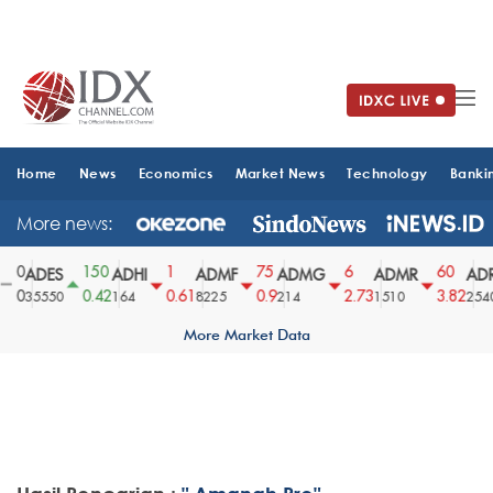
Home
News
Economics
Market News
Technology
Banki
More news:
0
150
1
75
6
60
ADES
ADHI
ADMF
ADMG
ADMR
ADR
0
0.42
0.61
0.9
2.73
3.82
35550
164
8225
214
1510
2540
More Market Data