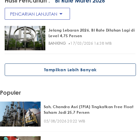
Hasil Pencarian :
" BI Rate Maret 2026"
arrow_drop_down
PENCARIAN LANJUTAN
Jelang Lebaran 2026, BI Rate Ditahan Lagi di
Level 4,75 Persen
·
BANKING
17/03/2026 14:38 WIB
Tampilkan Lebih Banyak
Populer
Sah, Chandra Asri (TPIA) Tingkatkan Free Float
Saham Jadi 25,7 Persen
05/08/2026 20:22 WIB