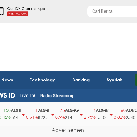
t News
Technology
Banking
Syariah
ADHI
ADMF
ADMG
ADMR
ADRO
0
1
75
6
60
%
0.61%
0.9%
2.73%
3.82%
164
8225
214
1510
2540
Advertisement