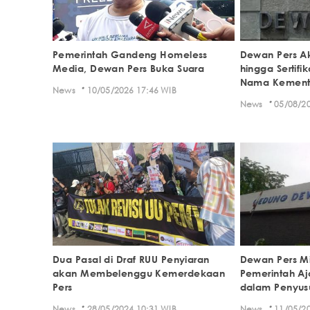
Pemerintah Gandeng Homeless
Dewan Pers Ak
Media, Dewan Pers Buka Suara
hingga Sertifi
Nama Kement
·
News
10/05/2026 17:46 WIB
·
News
05/08/20
Dua Pasal di Draf RUU Penyiaran
Dewan Pers M
akan Membelenggu Kemerdekaan
Pemerintah Aj
Pers
dalam Penyus
·
·
News
28/05/2024 10:31 WIB
News
11/05/20