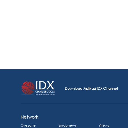
Download Aplikasi IDX Channel
Network
Okezone
Sindonews
iNews