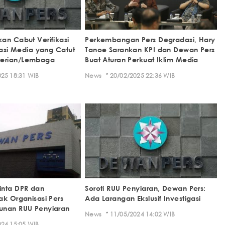
an Cabut Verifikasi
Perkembangan Pers Degradasi, Hary
kasi Media yang Catut
Tanoe Sarankan KPI dan Dewan Pers
erian/Lembaga
Buat Aturan Perkuat Iklim Media
·
25 18:31 WIB
News
20/02/2025 22:36 WIB
inta DPR dan
Soroti RUU Penyiaran, Dewan Pers:
ak Organisasi Pers
Ada Larangan Ekslusif Investigasi
unan RUU Penyiaran
·
News
11/05/2024 14:02 WIB
24 15:05 WIB