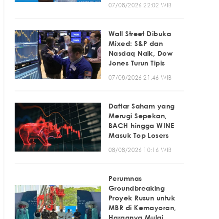
07/08/2026 22:02 WIB
Wall Street Dibuka
Mixed: S&P dan
Nasdaq Naik, Dow
Jones Turun Tipis
07/08/2026 21:46 WIB
Daftar Saham yang
Merugi Sepekan,
BACH hingga WINE
Masuk Top Losers
08/08/2026 10:16 WIB
Perumnas
Groundbreaking
Proyek Rusun untuk
MBR di Kemayoran,
Harganya Mulai